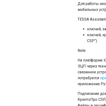
Для работы нео
мобильных устр
TESSA Assistan
ключей, з
ключей, хр
CSP”)
Note
На платформе i
ЭЦП через техн
связанное устро
потребуется
пр
приложение Рут
Подписание до
КриптоПро CSP,
файлы в зашифр