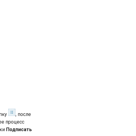
опку
, после
ее процесс
пки
Подписать