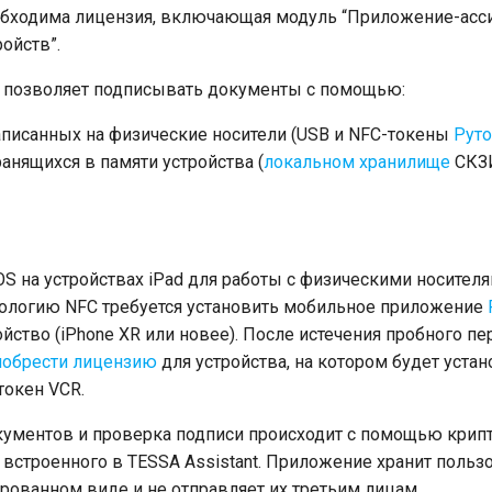
бходима лицензия, включающая модуль “Приложение-асси
ойств”.
t позволяет подписывать документы с помощью:
аписанных на физические носители (USB и NFC-токены
Рут
анящихся в памяти устройства (
локальном хранилище
СКЗИ
OS на устройствах iPad для работы с физическими носител
ологию NFC требуется установить мобильное приложение
йство (iPhone XR или новее). После истечения пробного пер
иобрести лицензию
для устройства, на котором будет уста
окен VCR.
кументов и проверка подписи происходит с помощью крип
 встроенного в TESSA Assistant. Приложение хранит польз
ованном виде и не отправляет их третьим лицам.