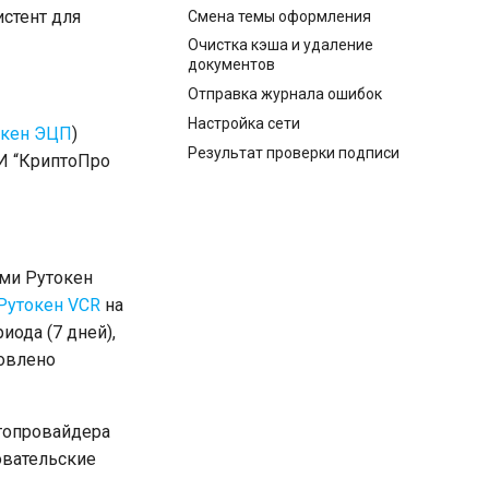
стент для
Смена темы оформления
Очистка кэша и удаление
документов
Отправка журнала ошибок
Настройка сети
окен ЭЦП
)
Результат проверки подписи
 “КриптоПро
ями Рутокен
Рутокен VCR
на
иода (7 дней),
новлено
топровайдера
овательские