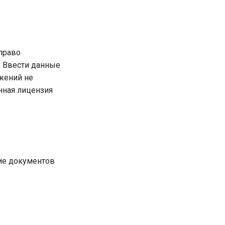
право
. Ввести данные
ожений не
нная лицензия
ние документов