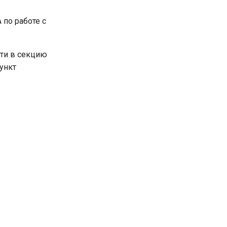
по работе с
йти в секцию
ункт