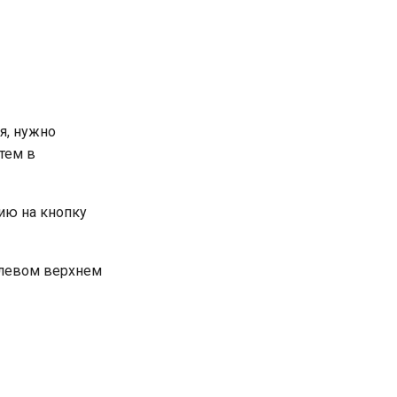
я, нужно
атем в
ию на кнопку
в левом верхнем