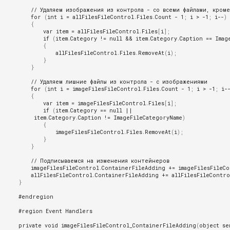
TESSA Assistant
// Удаляем изображения из контрола - со всеми файлами, кром
Токены доступа
for
(
int
i
=
allFilesFileControl
.
Files
.
Count
-
1
;
i
>
-
1
;
i
--
)
{
var
item
=
allFilesFileControl
.
Files
[
i
];
Особенности работы TESSA
if
(
item
.
Category
!=
null
&&
item
.
Category
.
Caption
==
Imag
режиме SaaS
{
allFilesFileControl
.
Files
.
RemoveAt
(
i
);
}
Описание пользовательског
}
интерфейса и функций
// Удаляем лишние файлы из контрола - с изображениями
рабочего места Tessa Admi
for
(
int
i
=
imageFilesFileControl
.
Files
.
Count
-
1
;
i
>
-
1
;
i
-
{
var
item
=
imageFilesFileControl
.
Files
[
i
];
Раздел "Схема"
if
(
item
.
Category
==
null
||
item
.
Category
.
Caption
!=
ImageFileCategoryName
)
{
Раздел "Представления"
imageFilesFileControl
.
Files
.
RemoveAt
(
i
);
}
}
Раздел "Карточки"
// Подписываемся на изменения контейнеров
imageFilesFileControl
.
ContainerFileAdding
+=
imageFilesFileC
Раздел "Рабочие места"
allFilesFileControl
.
ContainerFileAdding
+=
allFilesFileContr
}
Раздел "Локализация"
#endregion
#region Event Handlers
Секция DocumentCommonIn
private
void
imageFilesFileControl_ContainerFileAdding
(
object
se