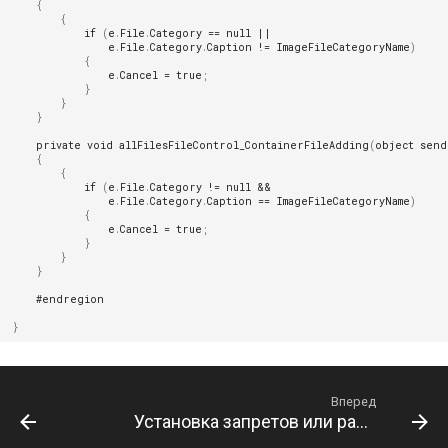
{
Консольная
{
if
(
e
.
File
.
Category
==
null
||
административная утилита
e
.
File
.
Category
.
Caption
!=
ImageFileCategoryName
)
tadmin
{
e
.
Cancel
=
true
;
}
Использование Hashicorp Va
}
для хранения логинов и
}
паролей в строках
private
void
allFilesFileControl_ContainerFileAdding
(
object
send
подключения
{
{
if
(
e
.
File
.
Category
!=
null
&&
Веб-сервис webbi
e
.
File
.
Category
.
Caption
==
ImageFileCategoryName
)
{
e
.
Cancel
=
true
;
Мобильное приложение
}
}
}
#endregion
}
Вперед
Установка запретов или разрешений при создании или загрузке карточки