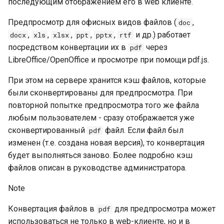
последующим отображением его в web клиенте.
API для работы с
Работа с протоколами
выгружаемым содержимым
SAML и ADFS
Настройки электронной
Часто решаемые задачи
совещаний
полей карточек
Предпросмотр для офисных видов файлов (
,
doc
подписи
,
,
,
,
,
и др.) работает
docx
xls
xlsx
ppt
pptx
rtf
OAuth и OpenID Connect
Типовой процесс исполнени
Создание контроллера веб-
посредством конвертации их в
через
Р7-Офис / OnlyOffice
pdf
задач
сервиса на основе API TESS
Настройка конфигурации
LibreOffice/OpenOffice и просмотре при помощи pdf.js.
Настройки сервера
Ознакомление с документо
База знаний
При этом на сервере хранится кэш файлов, которые
Проверка аутентификации
Обработка фоновых операций
были сконвертированы для предпросмотра. При
Потоковый ввод документо
Алгоритм поиска и создания
повторной попытке предпросмотра того же файла
сотрудника
Создание/Редактирование тем
Поиск документов в типово
любым пользователем - сразу отображается уже
оформления и настройка
решении
фоновых изображений
сконвертированный
файл. Если файл был
pdf
Сопоставление полей
карточки и утверждений
изменен (т.е. создана новая версия), то конвертация
Справочник контрагентов
Функциональные роли заданий
будет выполняться заново. Более подробно кэш
Установка Deski
файлов описан в руководстве администратора.
Отчёты
Подсистема ACL
Установка TESSA Assistant
Note
Диаграммы
Умные роли
Основные настройки
Конвертация файлов в
для предпросмотра может
pdf
Мобильное приложение
Работа со справочниками
использоваться не только в web-клиенте, но и в