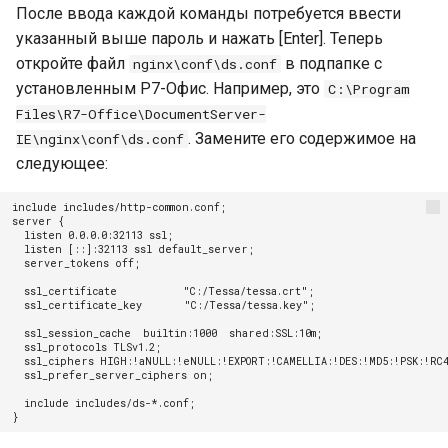
После ввода каждой команды потребуется ввести
указанный выше пароль и нажать [Enter]. Теперь
откройте файл
в подпапке с
nginx\conf\ds.conf
установленным Р7-Офис. Например, это
C:\Program
Files\R7-Office\DocumentServer-
. Замените его содержимое на
IE\nginx\conf\ds.conf
следующее:
include includes/http-common.conf;

server {

  listen 0.0.0.0:32113 ssl;

  listen [::]:32113 ssl default_server;

  server_tokens off;
  ssl_certificate           "C:/Tessa/tessa.crt";

  ssl_certificate_key       "C:/Tessa/tessa.key";
  ssl_session_cache  builtin:1000  shared:SSL:10m;

  ssl_protocols TLSv1.2;

  ssl_ciphers HIGH:!aNULL:!eNULL:!EXPORT:!CAMELLIA:!DES:!MD5:!PSK:!RC4
  ssl_prefer_server_ciphers on;
  include includes/ds-*.conf;
