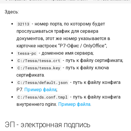
Здесь:
- номер порта, по которому будет
32113
прослушиваться трафик для сервера
документов, этот же номер указывается в
карточке настроек “Р7-Офис / OnlyOffice”;
- доменное имя сервера;
tessa-pc
- путь к файлу сертификата;
C:/Tessa/tessa.crt
- путь к файлу ключа
C:/Tessa/tessa.key
сертификата.
- путь к файлу конфига
C:/Tessa/default.json
Р7.
Пример файла
;
- путь к файлу конфига
C:/Tessa/ds.conf.tmpl
внутреннего nginx.
Пример файла
.
ЭП - электронная подпись