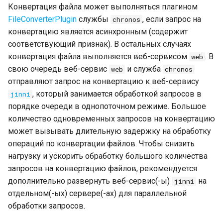
Конвертация файла может выполняться плагином
Консольная
административная утилита
FileConverterPlugin
службы
, если запрос на
chronos
tadmin
конвертацию является асинхронным (содержит
соответствующий признак). В остальных случаях
Использование Hashicorp Vault
конвертация файла выполняется веб-сервисом
. В
web
для хранения логинов и
паролей в строках
свою очередь веб-сервис
и служба
web
chronos
подключения
отправляют запрос на конвертацию к веб-сервису
, который занимается обработкой запросов в
jinni
Веб-сервис webbi
порядке очереди в однопоточном режиме. Большое
количество одновременных запросов на конвертацию
Мобильное приложение
может вызывать длительную задержку на обработку
операций по конвертации файлов. Чтобы снизить
нагрузку и ускорить обработку большого количества
запросов на конвертацию файлов, рекомендуется
дополнительно развернуть веб-сервис(-ы)
на
jinni
отдельном(-ых) сервере(-ах) для параллельной
обработки запросов.