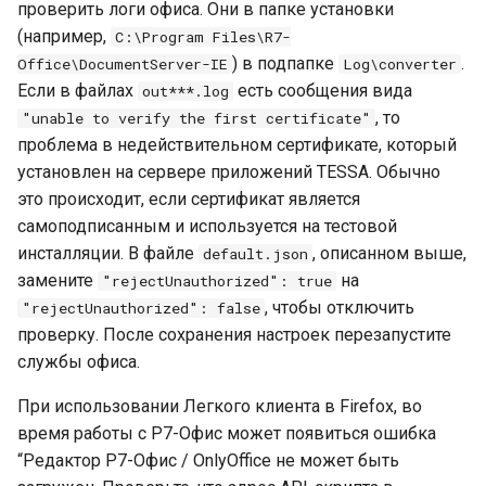
проверить логи офиса. Они в папке установки
(например,
C:\Program Files\R7-
) в подпапке
.
Office\DocumentServer-IE
Log\converter
Если в файлах
есть сообщения вида
out***.log
, то
"unable to verify the first certificate"
проблема в недействительном сертификате, который
установлен на сервере приложений TESSA. Обычно
это происходит, если сертификат является
самоподписанным и используется на тестовой
инсталляции. В файле
, описанном выше,
default.json
замените
на
"rejectUnauthorized": true
, чтобы отключить
"rejectUnauthorized": false
проверку. После сохранения настроек перезапустите
службы офиса.
При использовании Легкого клиента в Firefox, во
время работы с Р7-Офис может появиться ошибка
“Редактор Р7-Офис / OnlyOffice не может быть