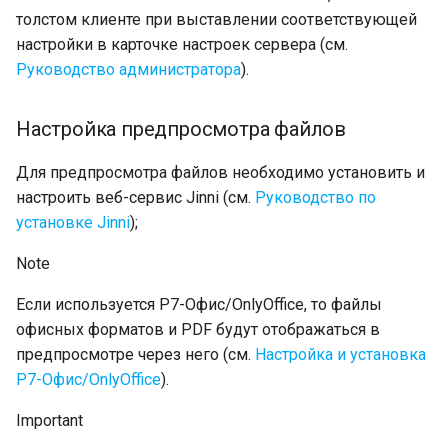
Описание механизма
TESSA Assistant
толстом клиенте при выставлении соответствующей
Токены доступа
настройки в карточке настроек сервера (см.
Создание доверенного
сертификата
Руководство администратора
).
Особенности работы TESSA в
режиме SaaS
Настройка предпросмотра файлов
Описание пользовательского
интерфейса и функций
рабочего места Tessa Admin
Для предпросмотра файлов необходимо установить и
настроить веб-сервис Jinni (см.
Руководство по
Раздел "Схема"
установке Jinni
);
Раздел "Представления"
Note
Раздел "Карточки"
Если используется Р7-Офис/OnlyOffice, то файлы
офисных форматов и PDF будут отображаться в
Раздел "Рабочие места"
предпросмотре через него (см.
Настройка и установка
Р7-Офис/OnlyOffice
).
Раздел "Локализация"
Important
Секция DocumentCommonInfo