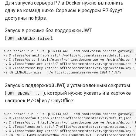
Для запуска сервера Р7 в Docker нужно выполнить
одну из команд ниже. Сервисы и ресурсы Р7 будут
доступны по https.
Запуск в режиме без поддержки JWT
(
):
JWT_ENABLED=false
sudo
docker
run
-i
-t
-p
32113
:443
--add-host
=
tessa-pc:host-gateway
-
-v
C:/Tessa/default.json:/etc/r7-office/documentserver/default.json
-v
C:/Tessa/ds.conf.tmpl:/etc/r7-office/documentserver/nginx/ds.conf.
-v
C:/Tessa/tessa.crt:/etc/r7-office/documentserver/nginx/tessa.crt
-v
C:/Tessa/tessa.key:/etc/r7-office/documentserver/nginx/tessa.key
\
-e
JWT_ENABLED
=
false
Запуск с поддержкой JWT, и установленным секретом
(
), который нужно указать и в карточке
JWT_SECRET=...
настроек Р7-Офис / OnlyOffice:
sudo
docker
run
-i
-t
-p
32113
:443
--add-host
=
tessa-pc:host-gateway
-
-v
C:/Tessa/default.json:/etc/r7-office/documentserver/default.json
-v
C:/Tessa/ds.conf.tmpl:/etc/r7-office/documentserver/nginx/ds.conf.
-v
C:/Tessa/tessa.crt:/etc/r7-office/documentserver/nginx/tessa.crt
-v
C:/Tessa/tessa.key:/etc/r7-office/documentserver/nginx/tessa.key
\
-e
JWT_SECRET
=
QROJ8ouPvovYNpwIZsSBThDmCrOMI8k1