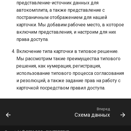
API для работы с
представление-источник данных для
Горячие клавиши
Установка второго экземпл
выгружаемым содержимым
Работа с протоколами
автокомплита, а также представление с
Настройки электронной
TESSA на этом же сервере
Часто решаемые задачи
полей карточек
совещаний
подписи
Импорт сотрудников
приложений
постраничным отображением для нашей
Создание контроллера веб-
карточки. Мы добавим рабочее место, в которое
Типовой процесс исполнени
Р7-Офис / OnlyOffice
Особенности загрузки
Настройка production серве
сервиса на основе API TESSA
задач
включим представления, и настроим для них
карточек
права доступа.
Настройки сервера
Локальная установка без
Ознакомление с документо
База знаний
Система уведомлений
настройки IIS
Включение типа карточки в типовое решение.
Обработка фоновых операц
Потоковый ввод документо
Мы рассмотрим такие преимущества типового
Календари
Установка платформы TESS
среде управления
Создание/Редактирование 
решения, как нумерация, регистрация,
Поиск документов в типово
контейнерами Docker
оформления и настройка
Создание карточки-сателли
решении
использование типового процесса согласования
фоновых изображений
и резолюций, а также задание прав на работу с
Возможные проблемы
Перенос контента файлов и
Справочник контрагентов
карточкой посредством правил доступа.
Функциональные роли зада
БД на диск
Отчёты
Подсистема ACL
Как заставить список файло
показывать только некотор
Вперед
Диаграммы
из файлов, приложенных к
Умные роли
Схема данных
карточке
Мобильное приложение
Работа со справочниками
Установка запретов или