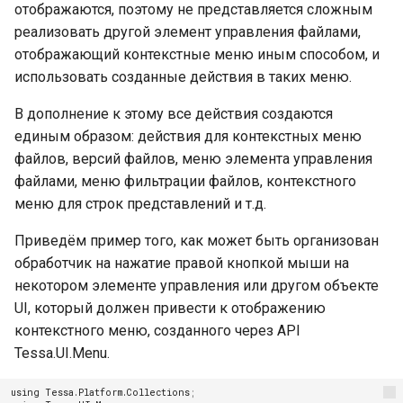
Завершение настройки
Создание файлов по шабло
отображаются, поэтому не представляется сложным
g
Описание действий из группы
Пример 7. Протокол заседания
приложениями
Enterprise / OpenSUSE
карточки
Дашборд
Версия 3.6 (06.06.2021)
"Маршруты"
Настройка почтовых
реализовать другой элемент управления файлами,
Работа с заданиями
s
уведомлений и мобильного
Настройки типового решени
Установка на ОС Альт Серве
отображающий контекстные меню иным способом, и
Типовое решение
согласования
Темы
Обновление версий действий
Альт Рабочая станция
использовать созданные действия в таких меню.
e
Работа с шаблонами
Настройки процессов
Публикация приложений
Дополнительно
API скриптов
согласования
Обновление на новую сборк
a
В дополнение к этому все действия создаются
Мобильное согласование и
платформы
единым образом: действия для контекстных меню
завершение задач
Инсталлятор Tessa Applicati
r
Playground
Примеры
Шаблоны файлов и
файлов, версий файлов, меню элемента управления
плейсхолдеры
Автоматизация скриптов
c
Работа с обсуждениями
Настройки сервера
установки и обновления
файлами, меню фильтрации файлов, контекстного
Импорт процесса BPMN
Уведомления
меню для строк представлений и т.д.
h
Фильтрация данных
Английский язык
Миграция базы данных
Приведём пример того, как может быть организован
Виртуальные файлы
Настройка замещений
Расширенные настройки
Настройка Unix-сокетов и
обработчик на нажатие правой кнопкой мыши на
сервера
нескольких рабочих процес
Форматирование дат и чисе
некотором элементе управления или другом объекте
Описание типового решени
UI, который должен привести к отображению
Поиск по сообщениям в
Запуск desktop-приложений
Маршруты документов
Обсуждениях
TESSA на Linux с
контекстного меню, созданного через API
Регистрация документов
использованием Wine
типового решения
Tessa.UI.Menu.
Потоковый ввод документо
Дополнительные настройки
для web-клиента
Установка ассистента web-
Согласование документов
using
Tessa.Platform.Collections
;
Распознавание текста в фа
клиента Deski