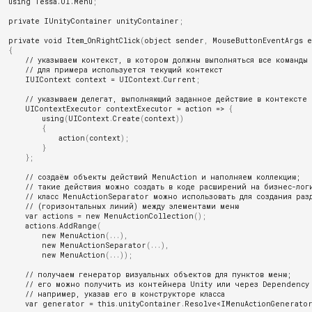
using
Tessa.UI.Menu
;
Установка второго экземпл
Работа с протоколами
private
IUnityContainer
unityContainer
;
Настройки электронной
TESSA на этом же сервере
Часто решаемые задачи
совещаний
подписи
приложений
private
void
Item_OnRightClick
(
object
sender
,
MouseButtonEventArgs
e
{
Типовой процесс исполнени
// указываем контекст, в котором должны выполняться все команды
Р7-Офис / OnlyOffice
Настройка production серве
// для примера используется текущий контекст
задач
IUIContext
context
=
UIContext
.
Current
;
Настройки сервера
Локальная установка без
// указываем делегат, выполняющий заданное действие в контексте
Ознакомление с документо
UIContextExecutor
contextExecutor
=
action
=>
{
настройки IIS
using
(
UIContext
.
Create
(
context
))
Обработка фоновых операц
{
Потоковый ввод документо
action
(
context
);
Установка платформы TESS
}
среде управления
Создание/Редактирование 
};
Поиск документов в типово
контейнерами Docker
оформления и настройка
решении
// создаём объекты действий MenuAction и наполняем коллекцию;
фоновых изображений
// такие действия можно создать в коде расширений на бизнес-лог
Возможные проблемы
// класс MenuActionSeparator можно использовать для создания раз
Справочник контрагентов
// (горизонтальных линий) между элементами меню
Функциональные роли зада
var
actions
=
new
MenuActionCollection
();
actions
.
AddRange
(
Отчёты
new
MenuAction
(...),
Подсистема ACL
new
MenuActionSeparator
(...),
new
MenuAction
(...));
Диаграммы
Умные роли
// получаем генератор визуальных объектов для пунктов меню;
// его можно получить из контейнера Unity или через Dependency
Мобильное приложение
// например, указав его в конструкторе класса
Работа со справочниками
var
generator
=
this
.
unityContainer
.
Resolve
<
IMenuActionGenerato