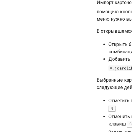
Импорт карточ
помощью кноп
меню нужно вы
В открывшемся
Открыть б
комбинац
Добавить 
*.jcardli
Выбранные карт
следующие дей
Отметить 
.
Q
Отменить 
клавиш
C