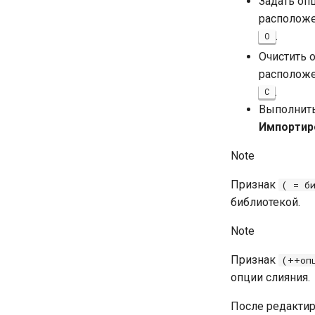
Задать оп
расположе
.
O
Очистить 
расположе
.
C
Выполнить
Импортир
Note
Признак
( = б
библиотекой.
Note
Признак
(++оп
опции слияния.
После редактир