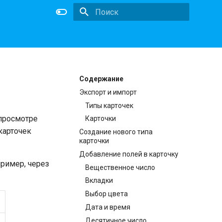
Initializing search
Содержание
Экспорт и импорт
Типы карточек
 просмотре
Карточки
карточек
Создание нового типа
карточки
Добавление полей в карточку
пример, через
Вещественное число
Вкладки
Выбор цвета
Дата и время
Десятичное число