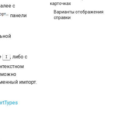
карточках
алее с
Варианты отображения
панели
справки
ьной
+
, либо с
I
нтекстном
е можно
еменный импорт.
ortTypes