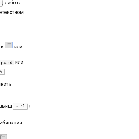
, либо с
нтекстном
ки
или
или
jcard
.
A
лнить
лавиш
+
Ctrl
мбинации