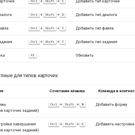
арточки
+
+
Добавить тип карточки
Ctrl
Shift
C
иалога
+
+
Добавить тип диалога
Ctrl
Shift
D
файла
+
+
Добавить тип файла
Ctrl
Shift
F
адания
+
+
Добавить тип задания
Ctrl
Shift
T
ска
Обновить
F5
упные для типов карточек:
ие
Сочетание клавиш
Команда в контек
рмы
+
+
Добавить форму
Ctrl
Shift
M
ов карточек заданий)
тройки завершения
+
+
Добавить настройки
Ctrl
Shift
O
ов карточек заданий)