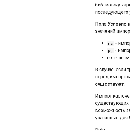
библиотеку ка
последующего у
Поле
Условие
н
значений импорт
- импо
ms
- импо
pg
поле не з
В случае, если
перед импортом
существуют
.
Импорт карточе
существующих в
возможность за
указанные для 
Note