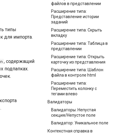
файлов в представлении
Расширение типа:
Представление истории
заданий
ть типы
Расширение типа: Скрыть
вкладку
к для импорта.
Расширение типа: Таблица в
представлении
Расширение типа: Открыть
, содержащий
on
карточку из представления
х подпапках.
Расширение типа: Шаблон
файла в контроле html
очек.
Расширение типа:
Переместить колонку с
тегами влево
кспорта
Валидаторы
.
Валидаторы: Непустая
секция/Непустое поле
Валидатор: Уникальное поле
Контекстная справка в