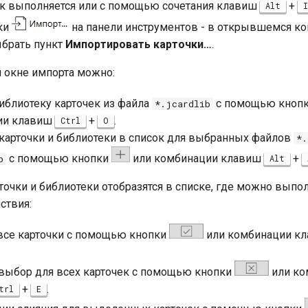
ек выполняется или с помощью сочетания клавиш
+
Alt
I
ки
на панели инструментов - в открывшемся ко
брать пункт
Импортировать карточки…
.
 окне импорта можно:
иблиотеку карточек из файла
с помощью кноп
*.jcardlib
ии клавиш
+
.
Ctrl
O
карточки и библиотеки в список для выбранных файлов
*.
с помощью кнопки
или комбинации клавиш
+
b
Alt
очки и библиотеки отобразятся в списке, где можно выпо
ствия:
все карточки с помощью кнопки
или комбинации к
выбор для всех карточек с помощью кнопки
или ко
+
.
trl
E