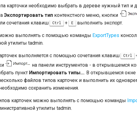
ипа карточки необходимо выбрать в дереве нужный тип и д
та
Экспортировать тип
контекстного меню, кнопки
или сочетания клавиш
+
выполнить экспорт.
Ctrl
E
 можно выполнять с помощью команды
ExportTypes
консол
ой утилиты tadmin.
карточек выполняется с помощью сочетания клавиш
Ctrl
ки
на панели инструментов - в открывшемся ко
брать пункт
Импортировать типы…
. В открывшемся окн
несколько файлов типов карточек и выполнить их одновр
необходимо сохранить изменения.
типов карточек можно выполнять с помощью команды
Imp
инистративной утилиты tadmin.