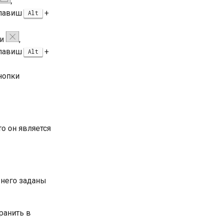
,
клавиш
+
Alt
ки
,
клавиш
+
Alt
нопки
о он является
 него заданы
ранить в