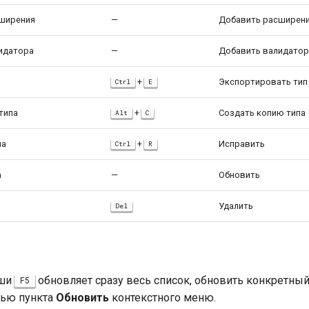
ширения
—
Добавить расширен
идатора
—
Добавить валидатор
+
Экспортировать тип
Ctrl
E
типа
+
Создать копию типа
Alt
C
па
+
Исправить
Ctrl
R
а
—
Обновить
Удалить
Del
иши
обновляет сразу весь список, обновить конкретный
F5
ью пункта
Обновить
контекстного меню.