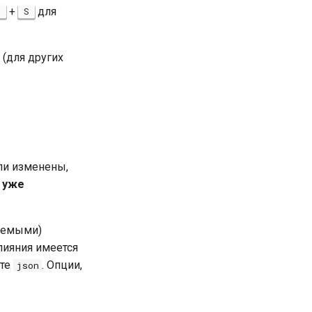
+
для
l
S
(для других
ыли изменены,
и уже
руемыми)
лияния имеется
ате
. Опции,
json