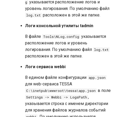
указывается расположение логов и
g
Обслуживание базы данных
уровень логирования. По умолчанию файл
Перестроение индексов
расположен в этой же папке.
log.txt
Статистика по таблицам
Логи консольной утилиты tadmin
В файле
указывается
Tools\NLog.config
расположение логов и уровень
логирования. По умолчанию файл
log.txt
расположен в этой же папке.
Логи сервиса webbi
В едином файле конфигурации
app.json
для web-сервиса TESSA
в поле
C:\inetpub\wwwroot\tessa\app.json
,
Settings -> Webbi -> LogsPath
указывается строка с именем директории
для хранения файлов журналов событий
. По умолчанию используется
webbi