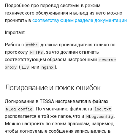
Подробнее про перевод системы в режим
Особенности работы
технического обслуживания и вывод из него можно
прочитать в
соответствующем разделе документации
.
Карточка настройки
временных зон
Important
Временные зоны в ролях
Работа с
должна производиться только по
webbi
Наследование временных
протоколу
, за что должен отвечать
HTTPS
зон
соответствующим образом настроенный
reverse
(
или
).
proxy
IIS
nginx
Работа с удаленными
карточками и файлами
Логирование и поиск ошибок
Работа с удаленными
карточками
Логирование в TESSA настраивается в файлах
Работа с удаленными
. По умолчанию файл лога
NLog.config
log.txt
файлами
располагается в той же папке, что и
.
NLog.config
Можно настроить по своим правилам, например,
Настройка файловых
хранилищ
чтобы логируемые сообщения записывались в