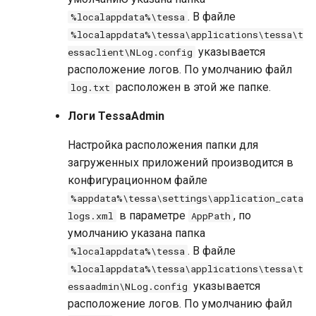
. В файле
%localappdata%\tessa
%localappdata%\tessa\applications\tessa\t
указывается
essaclient\NLog.config
расположение логов. По умолчанию файл
расположен в этой же папке.
log.txt
Логи TessaAdmin
Настройка расположения папки для
загруженных приложений производится в
конфигурационном файле
%appdata%\tessa\settings\application_cata
в параметре
, по
logs.xml
AppPath
умолчанию указана папка
. В файле
%localappdata%\tessa
%localappdata%\tessa\applications\tessa\t
указывается
essaadmin\NLog.config
расположение логов. По умолчанию файл