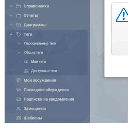
Карточка типа календаря
Исключения типа
календаря
Карточка способа расчёта
календаря
Календари в карточках ролей
Календарь по умолчанию
Отображать оставшееся
время для задания в
астрономических днях
Наследование календарей
Временные зоны
Общие понятия