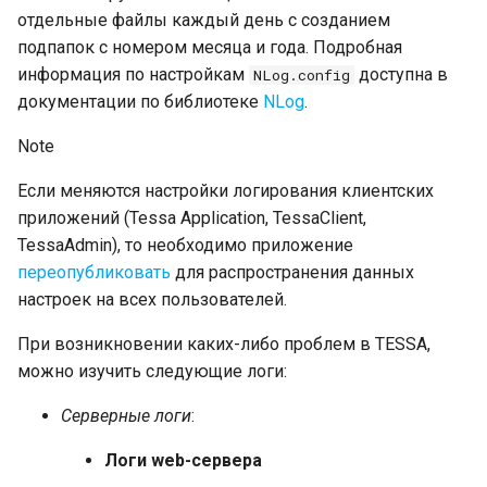
отдельные файлы каждый день с созданием
Настройки базы данных для
подпапок с номером месяца и года. Подробная
истории действий
информация по настройкам
доступна в
NLog.config
Кэш файлов
документации по библиотеке
NLog
.
Note
Лицензии и сессии
Если меняются настройки логирования клиентских
Карточка лицензии
приложений (Tessa Application, TessaClient,
Замена лицензии
TessaAdmin), то необходимо приложение
переопубликовать
для распространения данных
Управление сессиями
настроек на всех пользователей.
Обновление до новой сборки
При возникновении каких-либо проблем в TESSA,
платформы
можно изучить следующие логи:
Подготовка к обновлению
Серверные логи
:
Обновление типового
Логи web-сервера
решения