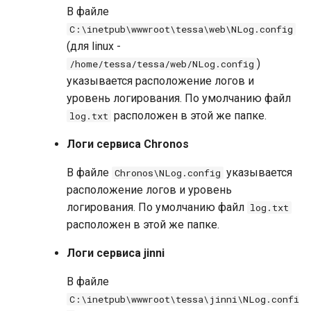
В файле
Обновление
кастомизированного
C:\inetpub\wwwroot\tessa\web\NLog.config
решения
(для linux -
)
/home/tessa/tessa/web/NLog.config
Экспорт конфигурации веб-
указывается расположение логов и
сервиса
уровень логирования. По умолчанию файл
Миграция базы данных и
расположен в этой же папке.
log.txt
файлов
Логи сервиса Chronos
Миграция базы данных
В файле
указывается
Chronos\NLog.config
Подготовка к миграции
расположение логов и уровень
логирования. По умолчанию файл
log.txt
Выполнение миграции
расположен в этой же папке.
Проверка работы системы на
Логи сервиса jinni
новой базе
В файле
Миграция файлов
C:\inetpub\wwwroot\tessa\jinni\NLog.confi