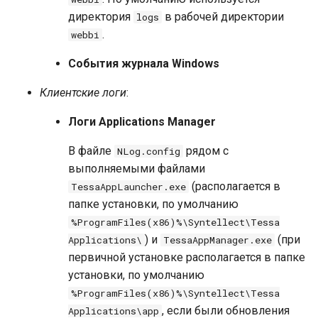
директория
в рабочей директории
logs
.
webbi
События журнала Windows
Клиентские логи
:
Логи Applications Manager
В файле
рядом с
NLog.config
выполняемыми файлами
(располагается в
TessaAppLauncher.exe
папке установки, по умолчанию
%ProgramFiles(x86)%\Syntellect\Tessa
) и
(при
Applications\
TessaAppManager.exe
первичной установке располагается в папке
установки, по умолчанию
%ProgramFiles(x86)%\Syntellect\Tessa
, если были обновления
Applications\app