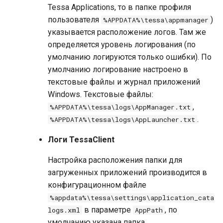
Tessa Applications, то в папке профиля
пользователя
)
%APPDATA%\tessa\appmanager
указывается расположение логов. Там же
определяется уровень логирования (по
умолчанию логируются только ошибки). По
умолчанию логирование настроено в
текстовые файлы и журнал приложений
Windows. Текстовые файлы:
,
%APPDATA%\tessa\logs\AppManager.txt
.
%APPDATA%\tessa\logs\AppLauncher.txt
Логи TessaClient
Настройка расположения папки для
загруженных приложений производится в
конфигурационном файле
%appdata%\tessa\settings\application_cata
в параметре
, по
logs.xml
AppPath
умолчанию указана папка