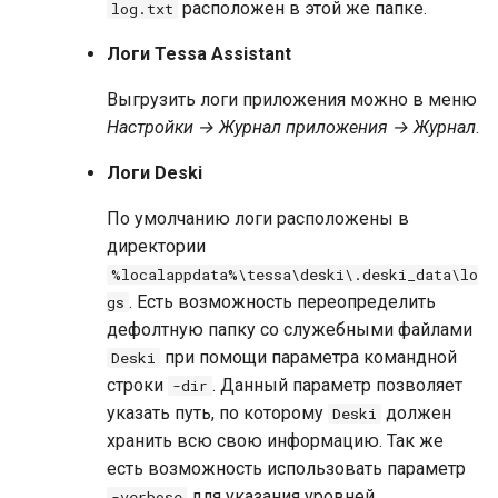
расположен в этой же папке.
log.txt
Логи Tessa Assistant
Выгрузить логи приложения можно в меню
Настройки → Журнал приложения → Журнал
.
Логи Deski
По умолчанию логи расположены в
директории
%localappdata%\tessa\deski\.deski_data\lo
. Есть возможность переопределить
gs
дефолтную папку со служебными файлами
при помощи параметра командной
Deski
строки
. Данный параметр позволяет
-dir
указать путь, по которому
должен
Deski
хранить всю свою информацию. Так же
есть возможность использовать параметр
для указания уровней
-verbose