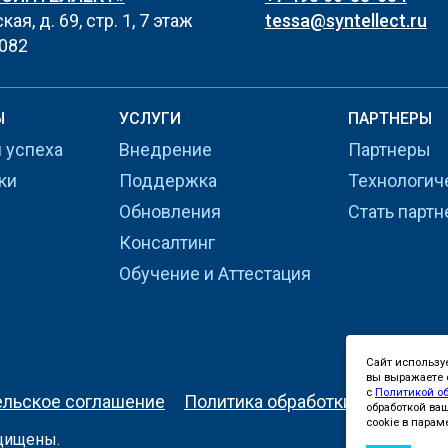
ая, д. 69, стр. 1, 7 этаж
tessa@syntellect.ru
082
Ы
УСЛУГИ
ПАРТНЕРЫ
 успеха
Внедрение
Партнеры
ки
Поддержка
Технологич
Обновления
Стать парт
Консалтинг
Обучение и Аттестация
Сайт использу
вы выражаете с
с
Политикой о
ельское соглашение
Политика обработки персонал
обработкой ва
cookie в парам
ащищены.