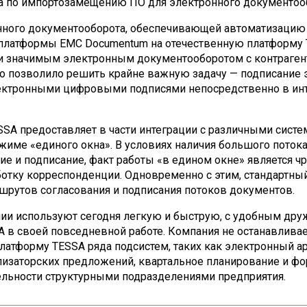
та по импортозамещению ПО для электронного документоо
нного документооборота, обеспечивающей автоматизацию
 платформы EMC Documentum на отечественную платформу 
и значимым электронным документооборотом с контраген
то позволило решить крайне важную задачу — подписание
лектронными цифровыми подписями непосредственно в ин
SA предоставляет в части интеграции с различными систе
име «единого окна». В условиях наличия большого потока
е и подписание, факт работы «в едином окне» является ч
ботку корреспонденции. Одновременно с этим, стандартны
шрутов согласования и подписания потоков документов.
нии используют сегодня легкую и быструю, с удобным др
в своей повседневной работе. Компания не останавливает
латформу TESSA ряда подсистем, таких как электронный а
лизаторских предложений, квартальное планирование и ф
ельности структурными подразделениями предприятия.