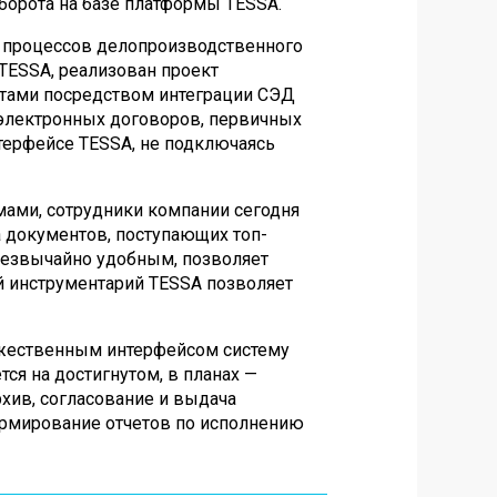
борота на базе платформы TESSA.
 процессов делопроизводственного
TESSA, реализован проект
тами посредством интеграции СЭД
 электронных договоров, первичных
терфейсе TESSA, не подключаясь
мами, сотрудники компании сегодня
 документов, поступающих топ-
резвычайно удобным, позволяет
й инструментарий TESSA позволяет
ужественным интерфейсом систему
ся на достигнутом, в планах —
рхив, согласование и выдача
ормирование отчетов по исполнению